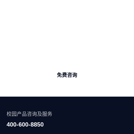
准备好突破创新 ，开启学校的数字化
转型之旅了嘛？
学加家团队CIO期待与您交流，分享更多学校数字化
转型实践思路与效率提升的秘诀
免费咨询
校园产品咨询及服务
400-600-8850