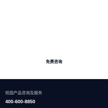
准备好突破创新 ，开启学校的数字化
转型之旅了嘛？
学加家团队CIO期待与您交流，分享更多学校数字化
转型实践思路与效率提升的秘诀
免费咨询
校园产品咨询及服务
400-600-8850