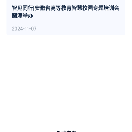
聚焦民办教育发展 | 2024高质量发展交流会在
西安成功举办
2024-11-07
准备好突破创新 ，开启学校的数字化
转型之旅了嘛？
学加家团队CIO期待与您交流，分享更多学校数字化
转型实践思路与效率提升的秘诀